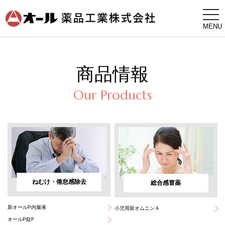
togg
navi
MENU
商品情報
Our Products
ねむけ・倦怠感除去
総合感冒薬
新オールP内服液
小児用新オムニンＡ
オールP錠F