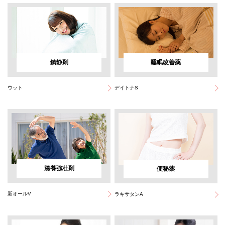
鎮静剤
睡眠改善薬
ウット
デイトナS
滋養強壮剤
便秘薬
新オールV
ラキサタンA