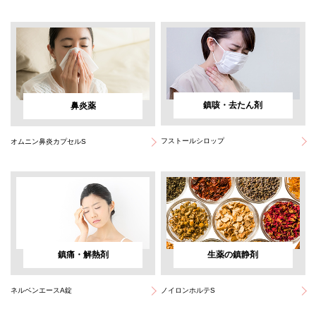
鎮咳・去たん剤
鼻炎薬
フストールシロップ
オムニン鼻炎カプセルS
鎮痛・解熱剤
生薬の鎮静剤
ネルベンエースA錠
ノイロンホルテS